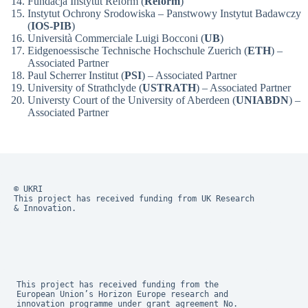
Fundacja Instytut Reform (
Reform
)
Instytut Ochrony Srodowiska – Panstwowy Instytut Badawczy
(
IOS-PIB
)
Università Commerciale Luigi Bocconi (
UB
)
Eidgenoessische Technische Hochschule Zuerich (
ETH
) –
Associated Partner
Paul Scherrer Institut (
PSI
) – Associated Partner
University of Strathclyde (
USTRATH
) – Associated Partner
Universty Court of the University of Aberdeen (
UNIABDN
) –
Associated Partner
© UKRI
This project has received funding from UK Research 
& Innovation.
This project has received funding from the 
European Union’s Horizon Europe research and 
innovation programme under grant agreement No. 