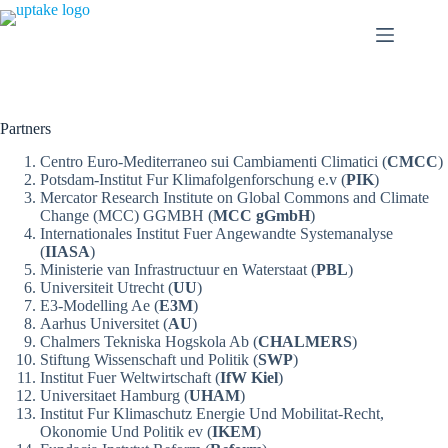
Skip
to
content
Partners
Centro Euro-Mediterraneo sui Cambiamenti Climatici (
CMCC
)
Potsdam-Institut Fur Klimafolgenforschung e.v (
PIK
)
Mercator Research Institute on Global Commons and Climate
Change (MCC) GGMBH (
MCC gGmbH
)
Internationales Institut Fuer Angewandte Systemanalyse
(
IIASA
)
Ministerie van Infrastructuur en Waterstaat (
PBL
)
Universiteit Utrecht (
UU
)
E3-Modelling Ae (
E3M
)
Aarhus Universitet (
AU
)
Chalmers Tekniska Hogskola Ab (
CHALMERS
)
Stiftung Wissenschaft und Politik (
SWP
)
Institut Fuer Weltwirtschaft (
IfW Kiel
)
Universitaet Hamburg (
UHAM
)
Institut Fur Klimaschutz Energie Und Mobilitat-Recht,
Okonomie Und Politik ev (
IKEM
)